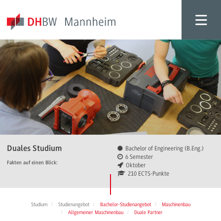
Duales Studium
Bachelor of Engineering (B.Eng.)
6 Semester
Fakten auf einen Blick:
Oktober
210 ECTS-Punkte
Studium
Studienangebot
Bachelor-Studienangebot
Maschinenbau
Allgemeiner Maschinenbau
Duale Partner