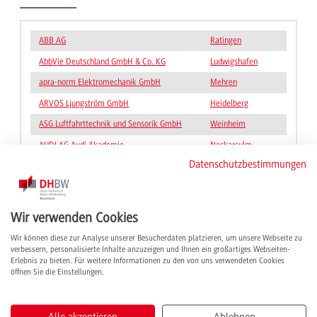
ABB AG
Ratingen
AbbVie Deutschland GmbH & Co. KG
Ludwigshafen
apra-norm Elektromechanik GmbH
Mehren
ARVOS Ljungström GmbH
Heidelberg
ASG Luftfahrttechnik und Sensorik GmbH
Weinheim
AUDI AG Audi Akademie
Neckarsulm
Datenschutzbestimmungen
BOMAG GmbH
Boppard
BorgWarner Turbo Systems GmbH
Kirchheimbolanden
Bundesamt für das Personalmanagement
Sankt Augustin
Wir verwenden Cookies
der Bundeswehr (BAPersBw)
Wir können diese zur Analyse unserer Besucherdaten platzieren, um unsere Webseite zu
Busch-Jaeger Elektro GmbH
Lüdenscheid
verbessern, personalisierte Inhalte anzuzeigen und Ihnen ein großartiges Webseiten-
Erlebnis zu bieten. Für weitere Informationen zu den von uns verwendeten Cookies
öffnen Sie die Einstellungen.
1
2
3
4
5
6
Nächste
Alle akzeptieren
Ablehnen