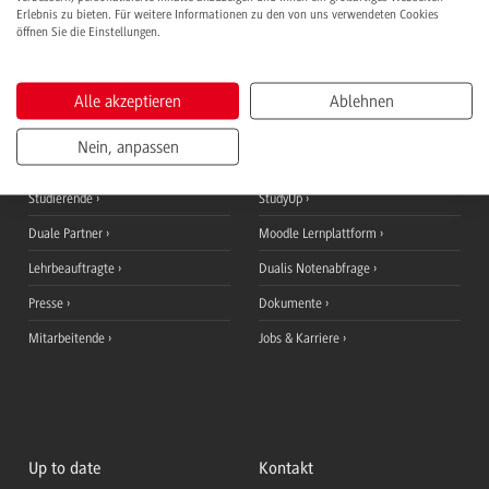
Studienplätze finden
Erlebnis zu bieten. Für weitere Informationen zu den von uns verwendeten Cookies
öffnen Sie die Einstellungen.
Alle akzeptieren
Ablehnen
Informationen für
QuickLinks
Nein, anpassen
Studieninteressierte
Ansprechpersonen
Studierende
StudyUp
Duale Partner
Moodle Lernplattform
Lehrbeauftragte
Dualis Notenabfrage
Presse
Dokumente
Mitarbeitende
Jobs & Karriere
Up to date
Kontakt