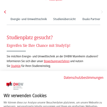
Energie- und Umwelttechnik
Studienübersicht
Duale Partner
Studienplatz gesucht?
Ergreifen Sie Ihre Chance mit StudyUp!
Sie möchten Energie- und Umwelttechnik an der DHBW Mannheim studieren?
Informieren Sie sich über unser
Bewerbungsverfahren
und nutzen
Sie
StudyUp
für Ihren Studieneinstieg.
Datenschutzbestimmungen
Was ist StudyUp?
Auf unserer Service-Plattform
vernetzen wir
Studienbewerber*innen und Partnerfirmen unserer Hochschule. Hier finden Sie
freie Studienplätze sowie die dazugehörigen Kontaktmöglichkeiten zum
Unternehmen. Darüber hinaus können Sie sich mit einem Profil bequem von
Wir verwenden Cookies
Dualen Partnern finden lassen.
Wir können diese zur Analyse unserer Besucherdaten platzieren, um unsere Webseite zu
verbessern, personalisierte Inhalte anzuzeigen und Ihnen ein großartiges Webseiten-