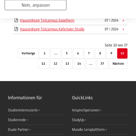
& Controlling
Nein, anpassen
Hausordnung Campus Neuostheim
06 / 2024
+
Hausordnung Teilcampus Eppelheim
07 / 2024
+
Hausordnung Teilcampus Käfertaler Straße
07 / 2024
+
Seite 10 von 37
Vorherige
1
....
5
6
7
8
9
10
11
12
13
14
....
37
Nächste
Informationen für
QuickLinks
Studieninteressierte
Ansprechpersonen
Studierende
StudyUp
Duale Partner
Moodle Lernplattform