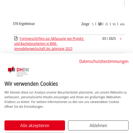
370 Ergebnisse
Zeige
|
10
|
|
|
5
25
50
alle
Formvorschriften zur Abfassung von Projekt-
03 / 2025
+
und Bachelorarbeiten in BWL-
Immobilienwirtschaft bis Jahrgang 2023
Gebühren und Beiträge - DHBW Mannheim -
05 / 2018
+
Datenschutzbestimmungen
Informationsblatt 2018/2019
Gebühren und Beiträge - DHBW Mannheim -
09 / 2019
+
Informationsblatt 2019/2020
Wir verwenden Cookies
Gesamtbewertung zweite Projektarbeit
09 / 2019
+
BWL-Bank
Wir können diese zur Analyse unserer Besucherdaten platzieren, um unsere Webseite zu
verbessern, personalisierte Inhalte anzuzeigen und Ihnen ein großartiges Webseiten-
Gutachten Projektarbeit I, Projektarbeit II,
01 / 2023
+
Erlebnis zu bieten. Für weitere Informationen zu den von uns verwendeten Cookies
Bachelorarbeit - StuPrO 2018 - Empfehlung der
öffnen Sie die Einstellungen.
Fachkommission Wirtschaft
Häufig gestellte Fragen in AG-Angewandte
06 / 2023
+
Gesundheits- und Pflegewisssenschaften
Alle akzeptieren
Ablehnen
Häufig gestellte Fragen in RSW-Accounting
07 / 2019
+