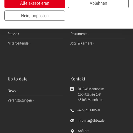
Alle akzeptieren
Ablehnen
Studierende
StudyUp
Nein, anpassen
Duale Partner
Moodle Lernplattform
Lehrbeauftragte
Dualis Notenabfrage
Presse
Dokumente
Mitarbeitende
Jobs & Karriere
Up to date
Kontakt
DHBW Mannheim
News
Coblitzallee 1-9
68163
Mannheim
Veranstaltungen
+49 621 4105-0
info.ma
@dhbw.de
Anfahrt