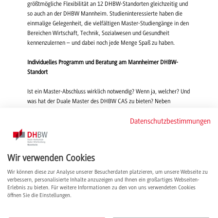
größtmögliche Flexibilität an 12 DHBW-Standorten gleichzeitig und
so auch an der DHBW Mannheim. Studieninteressierte haben die
einmalige Gelegenheit, die vielfältigen Master-Studiengänge in den
Bereichen Wirtschaft, Technik, Sozialwesen und Gesundheit
kennenzulernen – und dabei noch jede Menge Spaß zu haben.
Individuelles Programm und Beratung am Mannheimer DHBW-
Standort
Ist ein Master-Abschluss wirklich notwendig? Wenn ja, welcher? Und
was hat der Duale Master des DHBW CAS zu bieten? Neben
informativen Vorträgen rund um das Duale Master-Studium, zu
Datenschutzbestimmungen
"SCARF – ein Führungsansatz aus dem Neuroleadership" und zu
"Diversität in Unternehmen" stehen Master-Berater*innen und
Professor*innen bereit, um alle Fragen rund um den Dualen Master
zu beantworten. Es gibt Informationen zum brandneuen Master-
Wir verwenden Cookies
Studiengang "Data Science and Artificial Intelligence", der vorauss.
zum 1. Oktober 2025 starten wird, sowie zum Master
Wir können diese zur Analyse unserer Besucherdaten platzieren, um unsere Webseite zu
"Wirtschaftsinformatik located@Mannheim". Wie ein Studium am
verbessern, personalisierte Inhalte anzuzeigen und Ihnen ein großartiges Webseiten-
Erlebnis zu bieten. Für weitere Informationen zu den von uns verwendeten Cookies
DHBW CAS abläuft, berichten Alumni aus erster Hand. Außerdem
öffnen Sie die Einstellungen.
warten Snacks und die ein oder andere Challenge, bei der Preise
abgesahnt werden können.