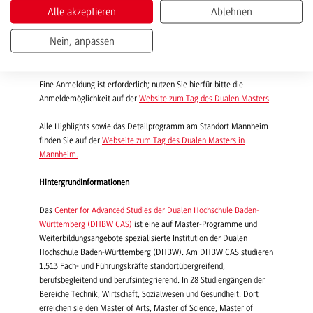
Alle akzeptieren
Ablehnen
Wann?
Dienstag, den 11. März 2025, 16:00 – 19:00 Uhr
Wo?
E-Gebäude, Hans-Thoma-Straße 51, 68163 Mannheim
Nein, anpassen
Was?
Spannende Vorträge, Alumni-Stand der DHBW Mannheim,
Marktplatzstände und eine Master-Challenge
Eine Anmeldung ist erforderlich; nutzen Sie hierfür bitte die
Anmeldemöglichkeit auf der
Website zum Tag des Dualen Masters
.
Alle Highlights sowie das Detailprogramm am Standort Mannheim
finden Sie auf der
Webseite zum Tag des Dualen Masters in
Mannheim.
Hintergrundinformationen
Das
Center for Advanced Studies der Dualen Hochschule Baden-
Württemberg (DHBW CAS)
ist eine auf Master-Programme und
Weiterbildungsangebote spezialisierte Institution der Dualen
Hochschule Baden-Württemberg (DHBW). Am DHBW CAS studieren
1.513 Fach- und Führungskräfte standortübergreifend,
berufsbegleitend und berufsintegrierend. In 28 Studiengängen der
Bereiche Technik, Wirtschaft, Sozialwesen und Gesundheit. Dort
erreichen sie den Master of Arts, Master of Science, Master of