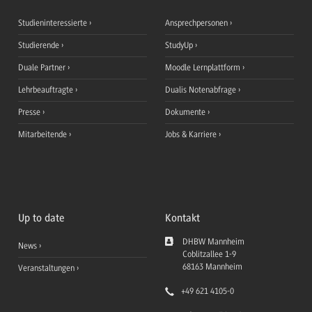
Studieninteressierte
Ansprechpersonen
Studierende
StudyUp
Duale Partner
Moodle Lernplattform
Lehrbeauftragte
Dualis Notenabfrage
Presse
Dokumente
Mitarbeitende
Jobs & Karriere
Up to date
Kontakt
DHBW Mannheim
News
Coblitzallee 1-9
68163
Mannheim
Veranstaltungen
+49 621 4105-0