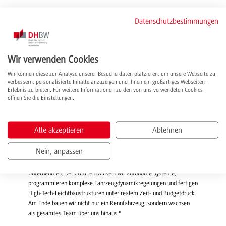
Jetzt geht es auf die Rennstrecke
Datenschutzbestimmungen
Mit dem CM-26x startet CURE Mannheim nun in die Testphase und
bereitet sich auf die kommenden internationalen Formula-Student-
Wettbewerbe in Europa vor. Nach erfolgreicher Qualifikation wird
Wir verwenden Cookies
das Team bei der Formula Student Czech Republic am Autodrom
Most vom 19. bis 24. Juli 2026, bei der Formula Student Germany
Wir können diese zur Analyse unserer Besucherdaten platzieren, um unsere Webseite zu
verbessern, personalisierte Inhalte anzuzeigen und Ihnen ein großartiges Webseiten-
am Hockenheimring vom 11. bis 16. August 2026 sowie bei der
Erlebnis zu bieten. Für weitere Informationen zu den von uns verwendeten Cookies
Formula Student Italy in Varano de’ Melegari vom 2. bis 6.
öffnen Sie die Einstellungen.
September 2026 an den Start gehen und sich dort mit Teams von
Hochschulen aus aller Welt messen.
Alle akzeptieren
Ablehnen
Tom Haase, Technischer Projektleiter 2025/26 und Student im
Studiengang Maschinenbau, betonte am Rande des Events: "Die
Nein, anpassen
Formula Student ist das ultimative Reallabor für die Mobilität von
morgen. Im Studium lernen wir die Theorie und Praxis im
Unternehmen, bei CURE entwickeln wir autonome Systeme,
programmieren komplexe Fahrzeugdynamikregelungen und fertigen
High-Tech-Leichtbaustrukturen unter realem Zeit- und Budgetdruck.
Am Ende bauen wir nicht nur ein Rennfahrzeug, sondern wachsen
als gesamtes Team über uns hinaus."