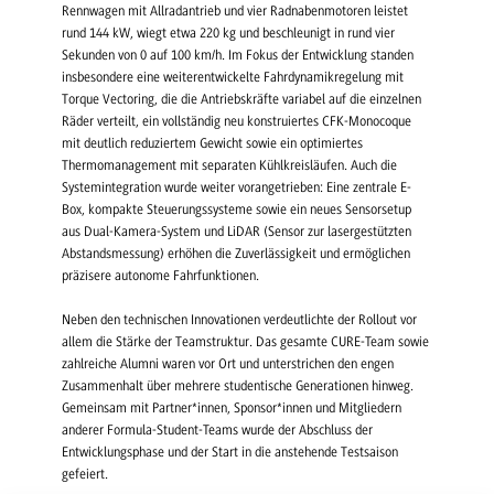
Rennwagen mit Allradantrieb und vier Radnabenmotoren leistet
rund 144 kW, wiegt etwa 220 kg und beschleunigt in rund vier
Sekunden von 0 auf 100 km/h. Im Fokus der Entwicklung standen
insbesondere eine weiterentwickelte Fahrdynamikregelung mit
Torque Vectoring, die die Antriebskräfte variabel auf die einzelnen
Räder verteilt, ein vollständig neu konstruiertes CFK-Monocoque
mit deutlich reduziertem Gewicht sowie ein optimiertes
Thermomanagement mit separaten Kühlkreisläufen. Auch die
Systemintegration wurde weiter vorangetrieben: Eine zentrale E-
Box, kompakte Steuerungssysteme sowie ein neues Sensorsetup
aus Dual-Kamera-System und LiDAR (Sensor zur lasergestützten
Abstandsmessung) erhöhen die Zuverlässigkeit und ermöglichen
präzisere autonome Fahrfunktionen.
Neben den technischen Innovationen verdeutlichte der Rollout vor
allem die Stärke der Teamstruktur. Das gesamte CURE-Team sowie
zahlreiche Alumni waren vor Ort und unterstrichen den engen
Zusammenhalt über mehrere studentische Generationen hinweg.
Gemeinsam mit Partner*innen, Sponsor*innen und Mitgliedern
anderer Formula-Student-Teams wurde der Abschluss der
Entwicklungsphase und der Start in die anstehende Testsaison
gefeiert.