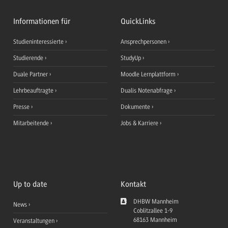
Informationen für
QuickLinks
Studieninteressierte
Ansprechpersonen
Studierende
StudyUp
Duale Partner
Moodle Lernplattform
Lehrbeauftragte
Dualis Notenabfrage
Presse
Dokumente
Mitarbeitende
Jobs & Karriere
Up to date
Kontakt
DHBW Mannheim
News
Coblitzallee 1-9
68163
Mannheim
Veranstaltungen