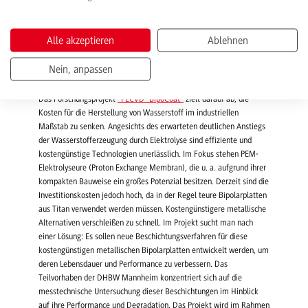
Die drei besten Konzepte erhalten den Zuschlag und können das
Preisgeld für die Umsetzung des Konzepts nutzen", schildert
Projektleiter
Prof. Dr. Volker Schulz
.
Alle akzeptieren
Ablehnen
PECVD_BipoCoat: Günstigere Elektrolyseure dank innovativer
Nein, anpassen
Beschichtungen
Das Forschungsprojekt
"PECVD_BipoCoat"
zielt darauf ab, die
Kosten für die Herstellung von Wasserstoff im industriellen
Maßstab zu senken. Angesichts des erwarteten deutlichen Anstiegs
der Wasserstofferzeugung durch Elektrolyse sind effiziente und
kostengünstige Technologien unerlässlich. Im Fokus stehen PEM-
Elektrolyseure (Proton Exchange Membran), die u. a. aufgrund ihrer
kompakten Bauweise ein großes Potenzial besitzen. Derzeit sind die
Investitionskosten jedoch hoch, da in der Regel teure Bipolarplatten
aus Titan verwendet werden müssen. Kostengünstigere metallische
Alternativen verschleißen zu schnell. Im Projekt sucht man nach
einer Lösung: Es sollen neue Beschichtungsverfahren für diese
kostengünstigen metallischen Bipolarplatten entwickelt werden, um
deren Lebensdauer und Performance zu verbessern. Das
Teilvorhaben der DHBW Mannheim konzentriert sich auf die
messtechnische Untersuchung dieser Beschichtungen im Hinblick
auf ihre Performance und Degradation. Das Projekt wird im Rahmen