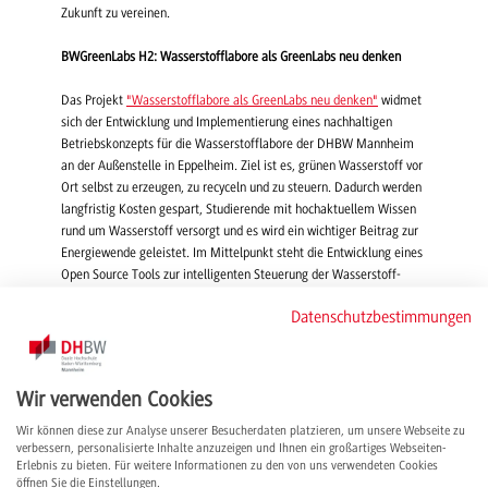
Zukunft zu vereinen.
BWGreenLabs H2: Wasserstofflabore als GreenLabs neu denken
Das Projekt
"Wasserstofflabore als GreenLabs neu denken"
widmet
sich der Entwicklung und Implementierung eines nachhaltigen
Betriebskonzepts für die Wasserstofflabore der DHBW Mannheim
an der Außenstelle in Eppelheim. Ziel ist es, grünen Wasserstoff vor
Ort selbst zu erzeugen, zu recyceln und zu steuern. Dadurch werden
langfristig Kosten gespart, Studierende mit hochaktuellem Wissen
rund um Wasserstoff versorgt und es wird ein wichtiger Beitrag zur
Energiewende geleistet. Im Mittelpunkt steht die Entwicklung eines
Open Source Tools zur intelligenten Steuerung der Wasserstoff-
Versorgungssicherheit. Dieses Tool soll die Projektergebnisse
Datenschutzbestimmungen
übertragbar machen und anderen Hochschulen und dualen
Partnerfirmen der DHBW zur Verfügung stehen. Das Projekt wird im
Rahmen des Ideenwettbewerbs "BWGreenLabs: Nachhaltige
Energie- und Ressourcenverwendung in Forschungslaboren des
Wir verwenden Cookies
Landes Baden-Württemberg" vom Ministerium für Wissenschaft,
Forschung und Kunst gefördert. "Die Förderung stellt das Seed
Wir können diese zur Analyse unserer Besucherdaten platzieren, um unsere Webseite zu
verbessern, personalisierte Inhalte anzuzeigen und Ihnen ein großartiges Webseiten-
Funding für das Konzept dar. Wir werden das Konzept einreichen
Erlebnis zu bieten. Für weitere Informationen zu den von uns verwendeten Cookies
und uns damit beim Land für das Preisgeld von 100.000 € bewerben.
öffnen Sie die Einstellungen.