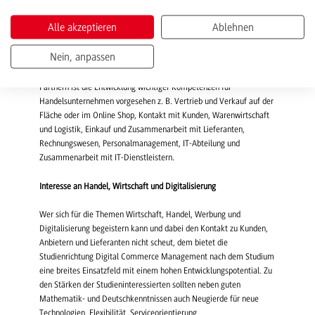
wechseln in einem dreimonatigen Rhythmus Theoriephasen an der
Hochschule mit Praxiszeiten beim Dualen Partner – dem
Alle akzeptieren
Ablehnen
Ausbildungsunternehmen. Dabei gestalten sich diese Lehreinheiten
so vielfältig und abwechslungsreich wie der Handel selbst – immer
Nein, anpassen
wird dabei der Transfer des theoretisch erworbenen Wissens in die
konkrete Handlung in der Arbeitsumwelt geleistet. Bei allen Dualen
Partnern ist die Entwicklung wichtiger Kompetenzen für
Handelsunternehmen vorgesehen z. B. Vertrieb und Verkauf auf der
Fläche oder im Online Shop, Kontakt mit Kunden, Warenwirtschaft
und Logistik, Einkauf und Zusammenarbeit mit Lieferanten,
Rechnungswesen, Personalmanagement, IT-Abteilung und
Zusammenarbeit mit IT-Dienstleistern.
Interesse an Handel, Wirtschaft und Digitalisierung
Wer sich für die Themen Wirtschaft, Handel, Werbung und
Digitalisierung begeistern kann und dabei den Kontakt zu Kunden,
Anbietern und Lieferanten nicht scheut, dem bietet die
Studienrichtung Digital Commerce Management nach dem Studium
eine breites Einsatzfeld mit einem hohen Entwicklungspotential. Zu
den Stärken der Studieninteressierten sollten neben guten
Mathematik- und Deutschkenntnissen auch Neugierde für neue
Technologien, Flexibilität, Serviceorientierung,