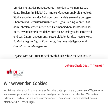
Um der Vielfalt des Handels gerecht werden zu können, ist das
duale Studium im Digital Commerce Management breit angelegt:
Studierende lernen alle Aufgaben des Handels sowie die dortigen
Chancen und Herausforderungen der Digitalisierung kennen. Auf
dem Lehrplan stehen neben den kaufmännischen Kernfächern der
Betriebswirtschaftslehre daher auch die Grundlagen der Informatik
und des Datenmanagements, sowie digitale Handelsmodule wie z.
B. Marketing im Digital Commerce, Business Intelligence und
Omni-Channel-Management.
Ergänzt wird das Studium schließlich durch zahlreiche Seminare zu
persönlichen, methodischen und sozialen Kompetenzen, denn der
Datenschutzbestimmungen
Handel ist geprägt von der Zusammenarbeit mit anderen Menschen:
Kunden, Lieferanten, IT-Dienstleistern und Mitarbeiter*innen. Die
Studienrichtung möchte die Studierenden zu Persönlichkeiten
weiterentwickeln, die fachlich bestens gerüstet sind,
Wir verwenden Cookies
verantwortungsvoll handeln und Verantwortung übernehmen.
Wir können diese zur Analyse unserer Besucherdaten platzieren, um unsere Webseite zu
verbessern, personalisierte Inhalte anzuzeigen und Ihnen ein großartiges Webseiten-
Transfer in die Praxis
Erlebnis zu bieten. Für weitere Informationen zu den von uns verwendeten Cookies
öffnen Sie die Einstellungen.
Wie bei allen dualen Studienrichtungen an der DHBW Mannheim