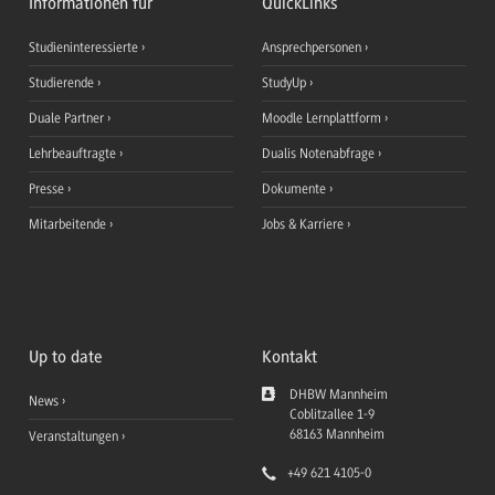
Informationen für
QuickLinks
Studieninteressierte
Ansprechpersonen
Studierende
StudyUp
Duale Partner
Moodle Lernplattform
Lehrbeauftragte
Dualis Notenabfrage
Presse
Dokumente
Mitarbeitende
Jobs & Karriere
Up to date
Kontakt
DHBW Mannheim
News
Coblitzallee 1-9
68163
Mannheim
Veranstaltungen
+49 621 4105-0