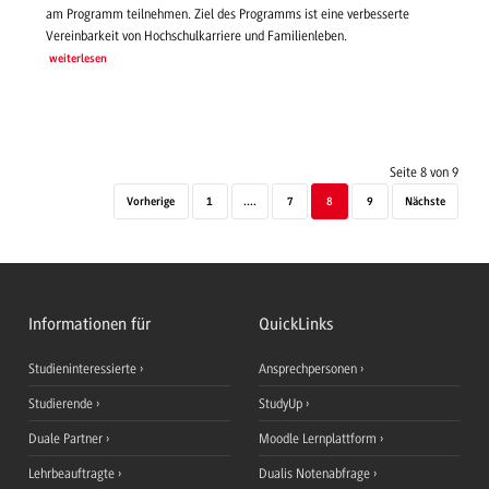
am Programm teilnehmen. Ziel des Programms ist eine verbesserte
Vereinbarkeit von Hochschulkarriere und Familienleben.
weiterlesen
Seite 8 von 9
Vorherige
1
....
7
8
9
Nächste
Informationen für
QuickLinks
Studieninteressierte
Ansprechpersonen
Studierende
StudyUp
Duale Partner
Moodle Lernplattform
Lehrbeauftragte
Dualis Notenabfrage