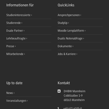
Informationen für
QuickLinks
Studieninteressierte
Ansprechpersonen
Studierende
StudyUp
Duale Partner
Moodle Lernplattform
Lehrbeauftragte
Dualis Notenabfrage
Presse
Dokumente
Mitarbeitende
Jobs & Karriere
Up to date
Kontakt
DHBW Mannheim
News
Coblitzallee 1-9
68163
Mannheim
Veranstaltungen
+49 621 4105-0