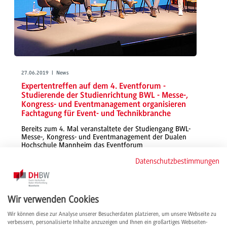
27.06.2019 | News
Expertentreffen auf dem 4. Eventforum -
Studierende der Studienrichtung BWL - Messe-,
Kongress- und Eventmanagement organisieren
Fachtagung für Event- und Technikbranche
Bereits zum 4. Mal veranstaltete der Studiengang BWL-
Messe-, Kongress- und Eventmanagement der Dualen
Hochschule Mannheim das Eventforum
Datenschutzbestimmungen
Ende Mai besuchten 400 geladene Gäste aus der Event- und
Technikbranche die kombinierte Veranstaltung
weiterlesen
Wir verwenden Cookies
Wir können diese zur Analyse unserer Besucherdaten platzieren, um unsere Webseite zu
verbessern, personalisierte Inhalte anzuzeigen und Ihnen ein großartiges Webseiten-