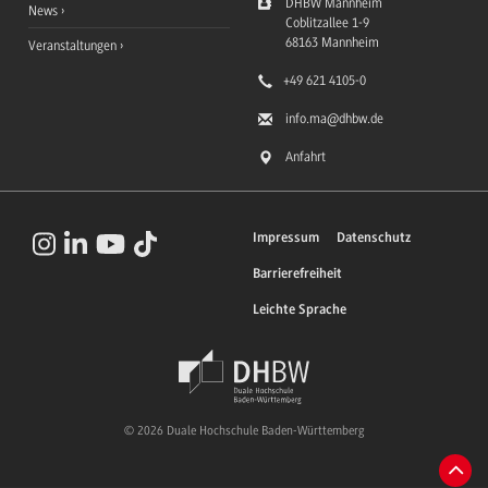
DHBW Mannheim
News
Coblitzallee 1-9
68163
Mannheim
Veranstaltungen
+49 621 4105-0
info.ma
@dhbw.de
Anfahrt
Impressum
Datenschutz
Barrierefreiheit
Leichte Sprache
© 2026 Duale Hochschule Baden-Württemberg
Zum