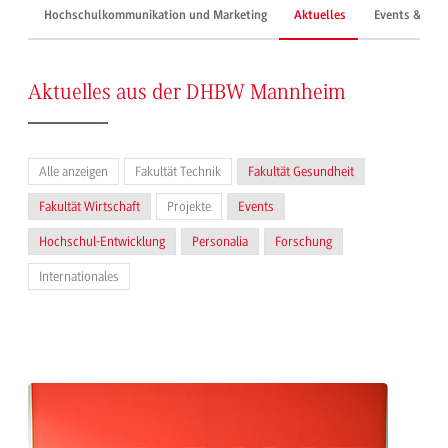
Hochschulkommunikation und Marketing
Aktuelles
Events & Mes
Aktuelles aus der DHBW Mannheim
Alle anzeigen
Fakultät Technik
Fakultät Gesundheit
Fakultät Wirtschaft
Projekte
Events
Hochschul-Entwicklung
Personalia
Forschung
Internationales