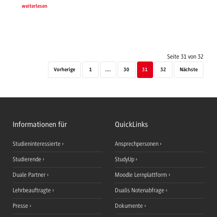
weiterlesen
Seite 31 von 32
Vorherige
1
....
30
31
32
Nächste
Informationen für
QuickLinks
Studieninteressierte
Ansprechpersonen
Studierende
StudyUp
Duale Partner
Moodle Lernplattform
Lehrbeauftragte
Dualis Notenabfrage
Presse
Dokumente