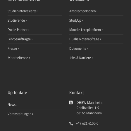
Studieninteressierte
Ansprechpersonen
Studierende
StudyUp
Duale Partner
Moodle Lernplattform
Lehrbeauftragte
Dualis Notenabfrage
Presse
Dokumente
Mitarbeitende
Jobs & Karriere
Up to date
Kontakt
DHBW Mannheim
News
Coblitzallee 1-9
68163
Mannheim
Veranstaltungen
+49 621 4105-0