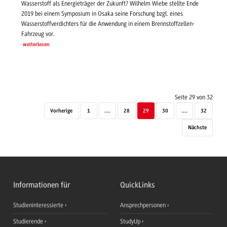
Wasserstoff als Energieträger der Zukunft? Wilhelm Wiebe stellte Ende
2019 bei einem Symposium in Osaka seine Forschung bzgl. eines
Wasserstoffverdichters für die Anwendung in einem Brennstoffzellen-
Fahrzeug vor.
weiterlesen
Seite 29 von 32
Vorherige
1
....
28
29
30
....
32
Nächste
Informationen für
QuickLinks
Studieninteressierte
Ansprechpersonen
Studierende
StudyUp