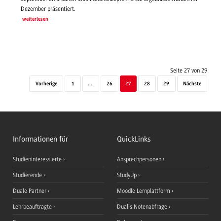
Dezember präsentiert.
weiterlesen
Seite 27 von 29
Vorherige
1
....
26
27
28
29
Nächste
Informationen für
QuickLinks
Studieninteressierte
Ansprechpersonen
Studierende
StudyUp
Duale Partner
Moodle Lernplattform
Lehrbeauftragte
Dualis Notenabfrage