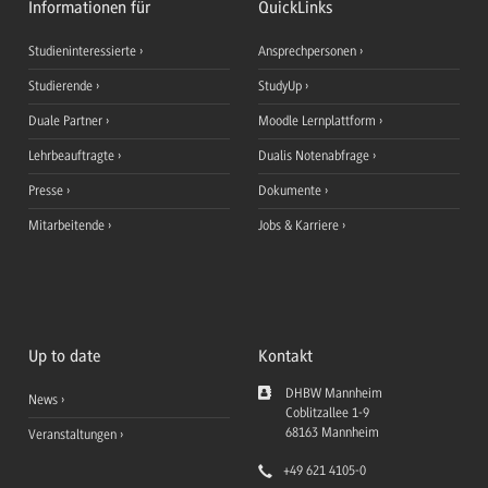
Informationen für
QuickLinks
Studieninteressierte
Ansprechpersonen
Studierende
StudyUp
Duale Partner
Moodle Lernplattform
Lehrbeauftragte
Dualis Notenabfrage
Presse
Dokumente
Mitarbeitende
Jobs & Karriere
Up to date
Kontakt
DHBW Mannheim
News
Coblitzallee 1-9
68163
Mannheim
Veranstaltungen
+49 621 4105-0