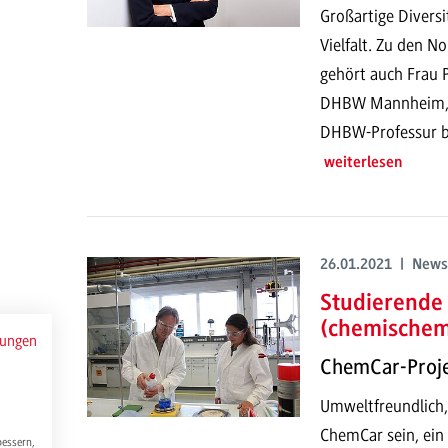
Großartige Divers
Vielfalt. Zu den N
gehört auch Frau P
DHBW Mannheim, mi
DHBW-Professur be
weiterlesen
26.01.2021 | News
Studierende 
(chemischem
mungen
ChemCar-Proj
Umweltfreundlich, 
ChemCar sein, ein
bessern,