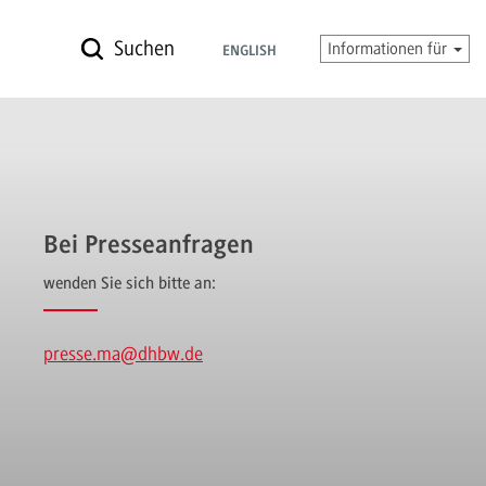
Suchen
Informationen für
ENGLISH
Bei Presseanfragen
wenden Sie sich bitte an:
presse.ma
@dhbw.de