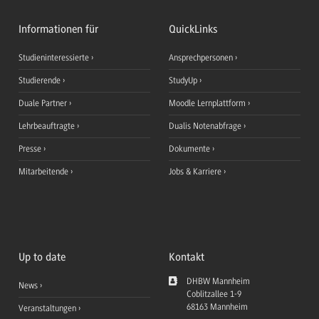
Informationen für
QuickLinks
Studieninteressierte
Ansprechpersonen
Studierende
StudyUp
Duale Partner
Moodle Lernplattform
Lehrbeauftragte
Dualis Notenabfrage
Presse
Dokumente
Mitarbeitende
Jobs & Karriere
Up to date
Kontakt
DHBW Mannheim
News
Coblitzallee 1-9
68163
Mannheim
Veranstaltungen