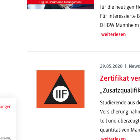
für die heutigen H
Für interessierte
DHBW Mannheim im
weiterlesen
29.05.2020 | News
Zertifikat ve
„Zusatzqualifi
Studierende aus d
mungen
Versicherung nahm
teil und überzeugt
quantitativen Ma
bessern,
weiterlesen