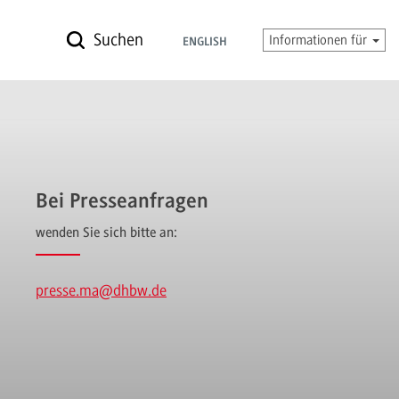
Suchen
Informationen für
ENGLISH
Bei Presseanfragen
wenden Sie sich bitte an:
presse.ma
@dhbw.de