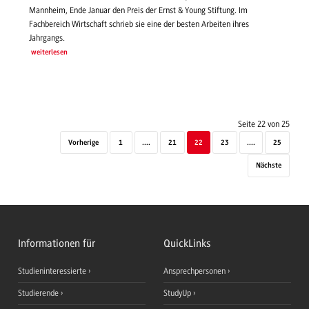
Mannheim, Ende Januar den Preis der Ernst & Young Stiftung. Im
Fachbereich Wirtschaft schrieb sie eine der besten Arbeiten ihres
Jahrgangs.
weiterlesen
Seite 22 von 25
Vorherige
1
....
21
22
23
....
25
Nächste
Informationen für
QuickLinks
Studieninteressierte
Ansprechpersonen
Studierende
StudyUp