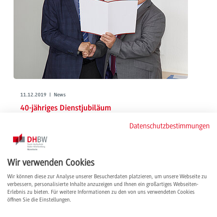
11.12.2019 | News
40-jähriges Dienstjubiläum
Prof. Kay Wilding
Datenschutzbestimmungen
Immer unter Strom. Prof. Wilding ist Studiengangsleiter der
Elektrotechnik an der DHBW Mannheim und unermüdlicher Netzwerker.
Man findet ihn überall dort, wo gemeinsam an der Qualifizierung junger
Wir verwenden Cookies
Menschen gearbeitet wird – ob national oder rund um den Globus.
Wir können diese zur Analyse unserer Besucherdaten platzieren, um unsere Webseite zu
weiterlesen
verbessern, personalisierte Inhalte anzuzeigen und Ihnen ein großartiges Webseiten-
Erlebnis zu bieten. Für weitere Informationen zu den von uns verwendeten Cookies
öffnen Sie die Einstellungen.