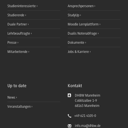
Studieninteressierte
Ansprechpersonen
Studierende
StudyUp
Duale Partner
Moodle Lernplattform
Lehrbeauftragte
Dualis Notenabfrage
Presse
Dokumente
Mitarbeitende
Jobs & Karriere
Up to date
Kontakt
DHBW Mannheim
News
Coblitzallee 1-9
68163
Mannheim
Veranstaltungen
+49 621 4105-0
info.ma
@dhbw.de