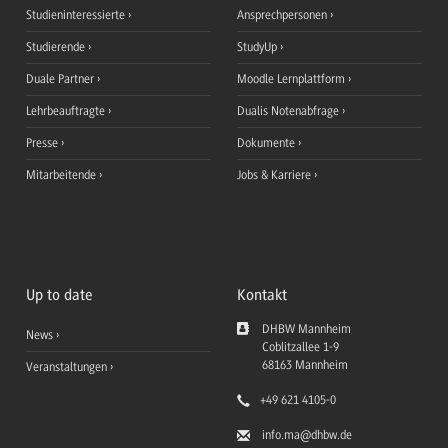
Studieninteressierte
Ansprechpersonen
Studierende
StudyUp
Duale Partner
Moodle Lernplattform
Lehrbeauftragte
Dualis Notenabfrage
Presse
Dokumente
Mitarbeitende
Jobs & Karriere
Up to date
Kontakt
DHBW Mannheim
News
Coblitzallee 1-9
68163
Mannheim
Veranstaltungen
+49 621 4105-0
info.ma
@dhbw.de