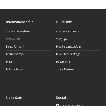
Informationen für
QuickLinks
Studieninteressierte
Ansprechpersonen
Studierende
StudyUp
Duale Partner
Moodle Lernplattform
Lehrbeauftragte
Dualis Notenabfrage
Presse
Dokumente
Mitarbeitende
Jobs & Karriere
Up to date
Kontakt
DHBW Mannheim