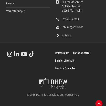
DHBW Mannheim
News
Coblitzallee 1-9
68163
Mannheim
Veranstaltungen
+49 621 4105-0
info.ma
@dhbw.de
Anfahrt
Impressum
Datenschutz
Barrierefreiheit
Leichte Sprache
© 2026 Duale Hochschule Baden-Württemberg
Zum