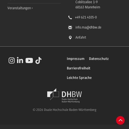
Coblitzallee 1-9
68163
Mannheim
Veranstaltungen
+49 621 4105-0
info.ma
@dhbw.de
Anfahrt
Impressum
Datenschutz
Barrierefreiheit
Leichte Sprache
© 2026 Duale Hochschule Baden-Württemberg
Zum
Anfa