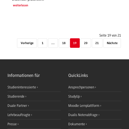
weiterlesen
Seite 19 von 21
Vorherige
1
....
18
19
20
21
Nächste
Informationen für
QuickLinks
Studieninteressierte
Ansprechpersonen
Studierende
StudyUp
Duale Partner
Moodle Lernplattform
Lehrbeauftragte
Dualis Notenabfrage
Presse
Dokumente