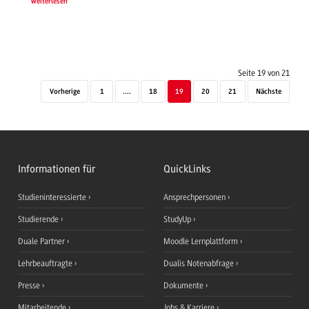
weiterlesen
Seite 19 von 21
Vorherige
1
....
18
19
20
21
Nächste
Informationen für
QuickLinks
Studieninteressierte
Ansprechpersonen
Studierende
StudyUp
Duale Partner
Moodle Lernplattform
Lehrbeauftragte
Dualis Notenabfrage
Presse
Dokumente
Mitarbeitende
Jobs & Karriere