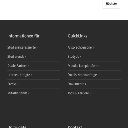
Nächste
Informationen für
QuickLinks
Studieninteressierte
Ansprechpersonen
Studierende
StudyUp
Duale Partner
Moodle Lernplattform
Lehrbeauftragte
Dualis Notenabfrage
Presse
Dokumente
Mitarbeitende
Jobs & Karriere
Up to date
Kontakt