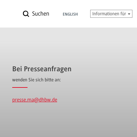
Suchen
Informationen für
ENGLISH
Bei Presseanfragen
wenden Sie sich bitte an:
presse.ma
@dhbw.de