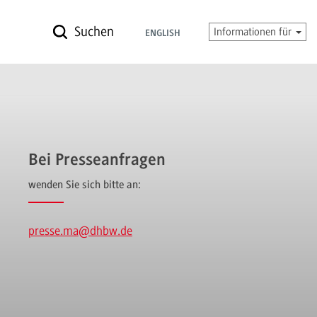
Suchen
Informationen für
ENGLISH
Bei Presseanfragen
wenden Sie sich bitte an:
presse.ma
@dhbw.de