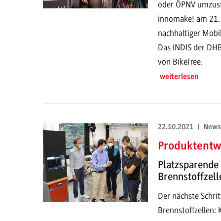
oder ÖPNV umzust
innomake! am 21. 
nachhaltiger Mobil
Das INDIS der DH
von BikeTree.
weiterlesen
22.10.2021 | News
Produktentw
Platzsparende
Brennstoffzell
Der nächste Schri
Brennstoffzellen: