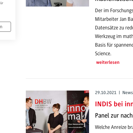
Für
Der im Forschungs
Mitarbeiter Jan B
en
Datensätze zu redu
Werkzeug im math
Basis für spannen
Science.
weiterlesen
29.10.2021 | News
INDIS bei i
Panel zur nach
Welche Anreize b