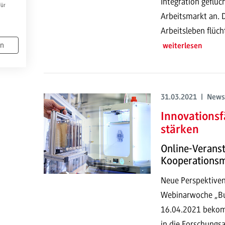
Integration geflü
Für
Arbeitsmarkt an. 
Arbeitsleben flüch
en
weiterlesen
31.03.2021 | News
Innovations
stärken
Online-Verans
Kooperationsm
Neue Perspektiven 
Webinarwoche „Bu
16.04.2021 bekom
in die Forschung