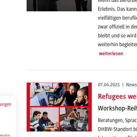
Erlebnis. Das kann
vielfältigen beruf
zwar offiziell in 
bleibt und so wir
weiterhin begleite
weiterlesen
07.04.2021 | News
Refugees we
mungen
Workshop-Reih
Beratungen, Sprach
DHBW-Standort bi
bessern,