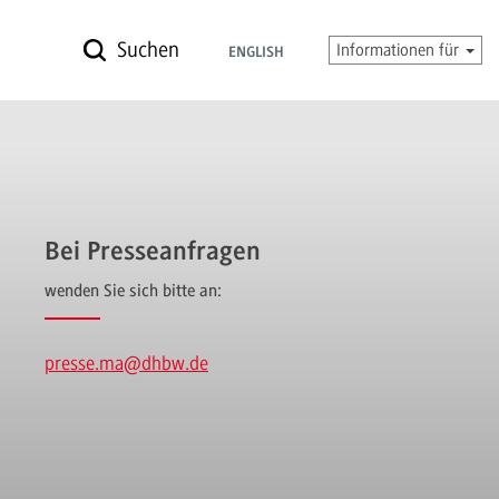
Suchen
Informationen für
ENGLISH
Bei Presseanfragen
wenden Sie sich bitte an:
presse.ma
@dhbw.de