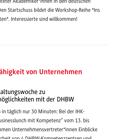
chteter Akademiker*innen in den deutschen
Den Startschuss bildet die Workshop-Reihe "Ins
ten". Interessierte sind willkommen!
fähigkeit von Unternehmen
taltungswoche zu
öglichkeiten mit der DHBW
in täglich nur 30 Minuten: Bei der IHK-
sinesslunch mit Kompetenz“ vom 13. bis
men Unternehmensvertreter*innen Einblicke
sarbeit von 4 DHBW-Kompetenzzentren und