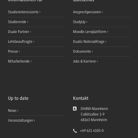
Studieninteressierte
Ansprechpersonen
Studierende
StudyUp
Duale Partner
Moodle Lernplattform
Lehrbeauftragte
Dualis Notenabfrage
Presse
Dokumente
Mitarbeitende
Jobs & Karriere
Up to date
Kontakt
DHBW Mannheim
News
Coblitzallee 1-9
68163
Mannheim
Veranstaltungen
+49 621 4105-0