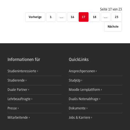
Seite 17 von 23
Vorherige
1
....
16
17
18
....
23
Nächste
Informationen für
QuickLinks
Studieninteressierte
Ansprechpersonen
Studierende
StudyUp
Duale Partner
Moodle Lernplattform
Lehrbeauftragte
Dualis Notenabfrage
Presse
Dokumente
Mitarbeitende
Jobs & Karriere