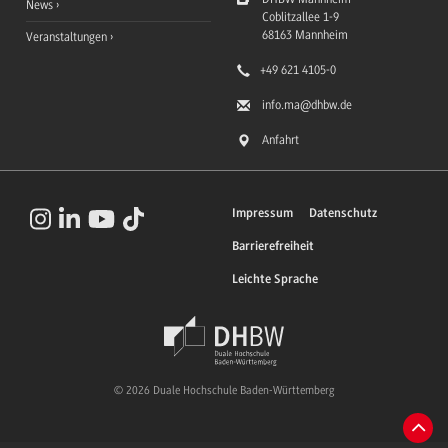
News
Coblitzallee 1-9
68163
Mannheim
Veranstaltungen
+49 621 4105-0
info.ma
@dhbw.de
Anfahrt
Impressum
Datenschutz
Barrierefreiheit
Leichte Sprache
© 2026 Duale Hochschule Baden-Württemberg
Zum