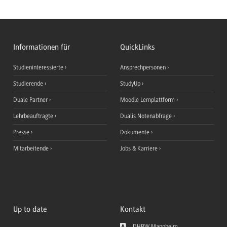
Informationen für
QuickLinks
Studieninteressierte
Ansprechpersonen
Studierende
StudyUp
Duale Partner
Moodle Lernplattform
Lehrbeauftragte
Dualis Notenabfrage
Presse
Dokumente
Mitarbeitende
Jobs & Karriere
Up to date
Kontakt
DHBW Mannheim