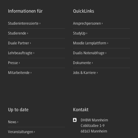
Informationen für
QuickLinks
Studieninteressierte
Ansprechpersonen
Studierende
StudyUp
Duale Partner
Moodle Lernplattform
Lehrbeauftragte
Dualis Notenabfrage
Presse
Dokumente
Mitarbeitende
Jobs & Karriere
Up to date
Kontakt
DHBW Mannheim
News
Coblitzallee 1-9
68163
Mannheim
Veranstaltungen