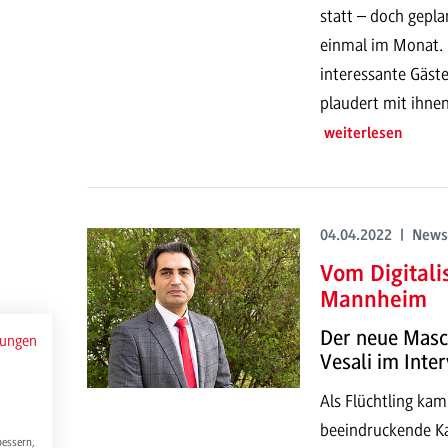
statt – doch gepl
einmal im Monat. 
interessante Gäst
plaudert mit ihne
weiterlesen
04.04.2022 | News
Vom Digital
Mannheim
Der neue Masch
mungen
Vesali im Inte
Als Flüchtling ka
beeindruckende Kar
bessern,