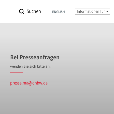
Suchen
Informationen für
ENGLISH
Bei Presseanfragen
wenden Sie sich bitte an:
presse.ma
@dhbw.de