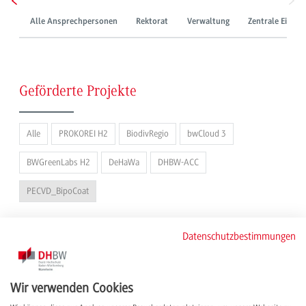
Alle Ansprechpersonen
Rektorat
Verwaltung
Zentrale Einric
Geförderte Projekte
Alle
PROKOREI H2
BiodivRegio
bwCloud 3
BWGreenLabs H2
DeHaWa
DHBW-ACC
PECVD_BipoCoat
Datenschutzbestimmungen
Pakharenko, Oleksandr
Akademischer Mitarbeiter im Drittmittelprojekt PECVD_BipoCoat
Schulz, Volker, Prof. Dr.
Wir verwenden Cookies
Projektleitung PECVD_BipoCoat