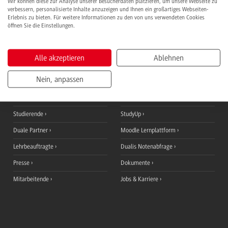
Wir können diese zur Analyse unserer Besucherdaten platzieren, um unsere Webseite zu
verbessern, personalisierte Inhalte anzuzeigen und Ihnen ein großartiges Webseiten-
Weber, Nicolas
Erlebnis zu bieten. Für weitere Informationen zu den von uns verwendeten Cookies
öffnen Sie die Einstellungen.
Alle akzeptieren
Ablehnen
Informationen für
QuickLinks
Nein, anpassen
Studieninteressierte
Ansprechpersonen
Studierende
StudyUp
Duale Partner
Moodle Lernplattform
Lehrbeauftragte
Dualis Notenabfrage
Presse
Dokumente
Mitarbeitende
Jobs & Karriere