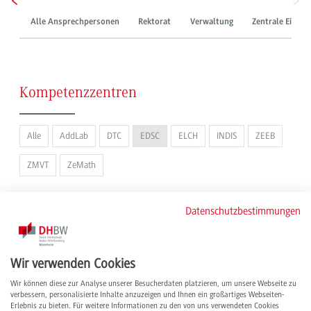
Alle Ansprechpersonen
Rektorat
Verwaltung
Zentrale Einric
Kompetenzzentren
Alle
AddLab
DTC
EDSC
ELCH
INDIS
ZEEB
ZMVT
ZeMath
Datenschutzbestimmungen
Kaiser, Wassilij, M. Eng.
Laboringenieur Informatik
Rutesic, Petko, M.Sc.
Wir verwenden Cookies
Wissenschaftlicher Mitarbeiter
Wir können diese zur Analyse unserer Besucherdaten platzieren, um unsere Webseite zu
verbessern, personalisierte Inhalte anzuzeigen und Ihnen ein großartiges Webseiten-
Erlebnis zu bieten. Für weitere Informationen zu den von uns verwendeten Cookies