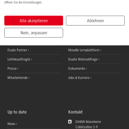
öffnen Sie die Einstellungen.
Informationen für
QuickLinks
Alle akzeptieren
Ablehnen
Studieninteressierte
Ansprechpersonen
Nein, anpassen
Studierende
StudyUp
Duale Partner
Moodle Lernplattform
Lehrbeauftragte
Dualis Notenabfrage
Presse
Dokumente
Mitarbeitende
Jobs & Karriere
Up to date
Kontakt
DHBW Mannheim
News
Coblitzallee 1-9