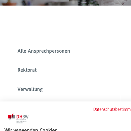
Alle Ansprechpersonen
Rektorat
Verwaltung
Zentrale Einrichtungen
Datenschutzbestim
Fakultät Technik
Wir verwenden Cookies