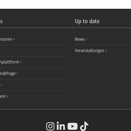
ks
Up to date
ersonen
News
Veranstaltungen
nplattform
enabfrage
e
iere