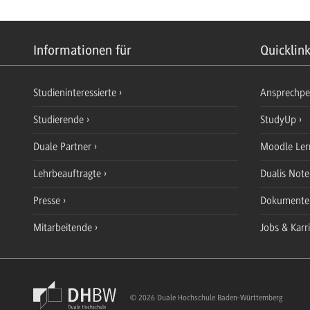
Informationen für
Quicklin
Studieninteressierte
Ansprechp
Studierende
StudyUp
Duale Partner
Moodle Ler
Lehrbeauftragte
Dualis Not
Presse
Dokument
Mitarbeitende
Jobs & Karr
© 2026 Duale Hochschule Baden-Württemberg