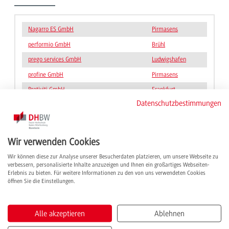
Nagarro ES GmbH
Pirmasens
performio GmbH
Brühl
prego services GmbH
Ludwigshafen
profine GmbH
Pirmasens
Protiviti GmbH
Frankfurt
Datenschutzbestimmungen
Schaeffler Technologies AG & Co. KG
Herzogenaurach
Schaeffler Vehicle Lifetime Solutions
Frankfurt
Germany GmbH & Co. KG
Wir verwenden Cookies
Schneider Electric GmbH
Düsseldorf
Wir können diese zur Analyse unserer Besucherdaten platzieren, um unsere Webseite zu
SNP Schneider-Neureither & Partner SE
Heidelberg
verbessern, personalisierte Inhalte anzuzeigen und Ihnen ein großartiges Webseiten-
Erlebnis zu bieten. Für weitere Informationen zu den von uns verwendeten Cookies
Stadtwerke Heidelberg Netze GmbH
Heidelberg
öffnen Sie die Einstellungen.
Alle akzeptieren
Ablehnen
Vorherige
1
2
3
4
5
Nächste