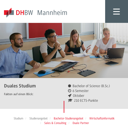
Duales Studium
Bachelor of Science (B.Sc.)
6 Semester
Fakten auf einen Blick:
Oktober
210 ECTS-Punkte
Studium
Studienangebot
Bachelor-Studienangebot
Wirtschaftsinformatik
Sales & Consulting
Duale Partner