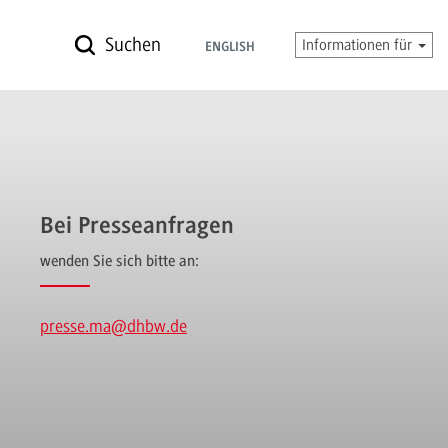
Suchen
Informationen für
ENGLISH
Bei Presseanfragen
wenden Sie sich bitte an:
presse.ma
@dhbw.de