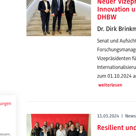
Neuer Vizepr
Innovation u
DHBW
Dr. Dirk Brin
Senat und Aufsich
Forschungsmanage
Vizepräsidenten f
Internationalisier
zum 01.10.2024 an
weiterlesen
mungen
11.03.2024 | News
Resilient un
bessern,