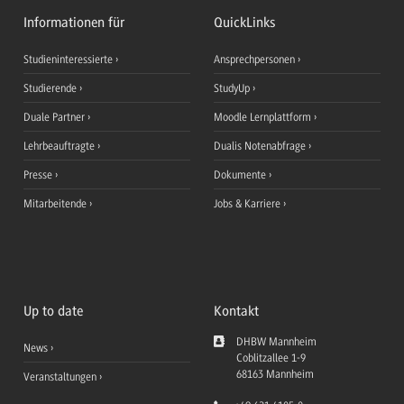
Informationen für
QuickLinks
Studieninteressierte
Ansprechpersonen
Studierende
StudyUp
Duale Partner
Moodle Lernplattform
Lehrbeauftragte
Dualis Notenabfrage
Presse
Dokumente
Mitarbeitende
Jobs & Karriere
Up to date
Kontakt
DHBW Mannheim
News
Coblitzallee 1-9
68163
Mannheim
Veranstaltungen