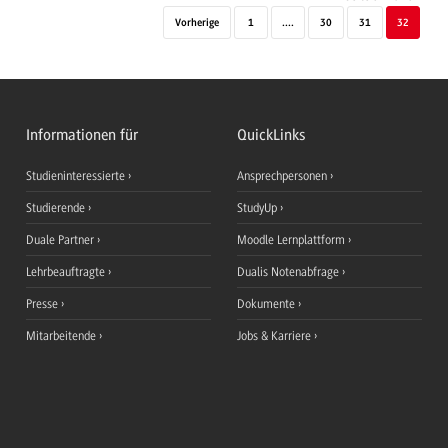
Vorherige
1
....
30
31
32
Informationen für
QuickLinks
Studieninteressierte
Ansprechpersonen
Studierende
StudyUp
Duale Partner
Moodle Lernplattform
Lehrbeauftragte
Dualis Notenabfrage
Presse
Dokumente
Mitarbeitende
Jobs & Karriere