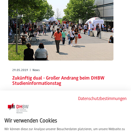
29.05.2019 | News
Zukünftig dual - Großer Andrang beim DHBW
Studieninformationstag
2.500 Studieninteressierte nutzten am 25. Mai ausgiebig diese
Datenschutzbestimmungen
Gelegenheit und informierten sich intensiv über das duale Studium, die
Partnerunternehmen und die vielfältigen Projekte an der DHBW
Mannheim.
weiterlesen
Wir verwenden Cookies
Wir können diese zur Analyse unserer Besucherdaten platzieren, um unsere Webseite zu