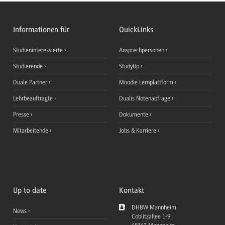
Informationen für
QuickLinks
Studieninteressierte
Ansprechpersonen
Studierende
StudyUp
Duale Partner
Moodle Lernplattform
Lehrbeauftragte
Dualis Notenabfrage
Presse
Dokumente
Mitarbeitende
Jobs & Karriere
Up to date
Kontakt
DHBW Mannheim
News
Coblitzallee 1-9