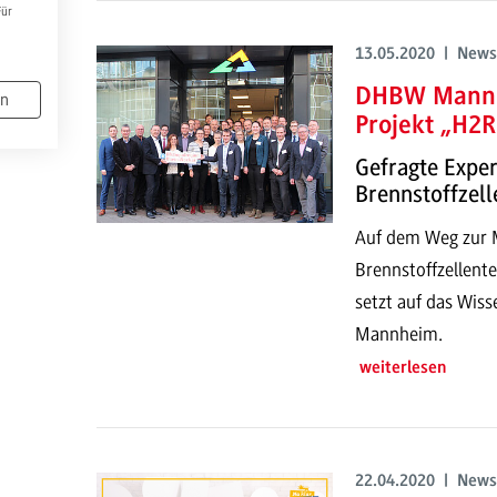
Für
13.05.2020 | News
DHBW Mannhe
en
Projekt „H2R
Gefragte Exper
Brennstoffzell
Auf dem Weg zur M
Brennstoffzellent
setzt auf das Wis
Mannheim.
weiterlesen
22.04.2020 | News