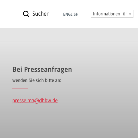
Suchen
Informationen für
ENGLISH
Bei Presseanfragen
wenden Sie sich bitte an:
presse.ma
@dhbw.de