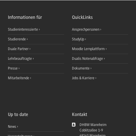
Informationen für
QuickLinks
Studieninteressierte
Ansprechpersonen
Studierende
StudyUp
Duale Partner
Moodle Lernplattform
Lehrbeauftragte
Dualis Notenabfrage
Presse
Dokumente
Mitarbeitende
Jobs & Karriere
Up to date
Kontakt
DHBW Mannheim
News
Coblitzallee 1-9
68163
Mannheim