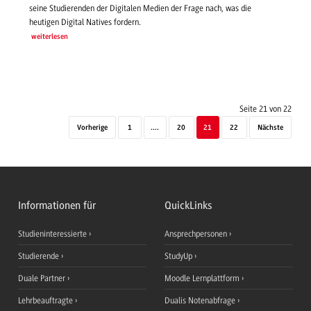
seine Studierenden der Digitalen Medien der Frage nach, was die
heutigen Digital Natives fordern.
weiterlesen
Seite 21 von 22
Vorherige
1
....
20
21
22
Nächste
Informationen für
QuickLinks
Studieninteressierte
Ansprechpersonen
Studierende
StudyUp
Duale Partner
Moodle Lernplattform
Lehrbeauftragte
Dualis Notenabfrage