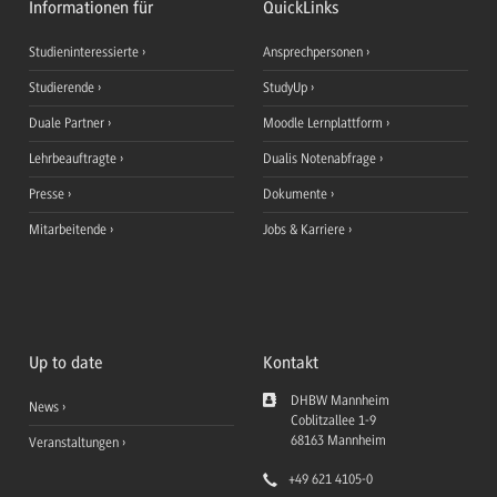
Informationen für
QuickLinks
Studieninteressierte
Ansprechpersonen
Studierende
StudyUp
Duale Partner
Moodle Lernplattform
Lehrbeauftragte
Dualis Notenabfrage
Presse
Dokumente
Mitarbeitende
Jobs & Karriere
Up to date
Kontakt
DHBW Mannheim
News
Coblitzallee 1-9
68163
Mannheim
Veranstaltungen
+49 621 4105-0