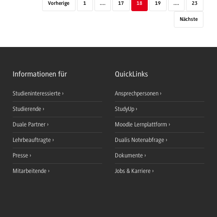
Vorherige
1
....
17
18
19
....
23
Nächste
Informationen für
QuickLinks
Studieninteressierte
Ansprechpersonen
Studierende
StudyUp
Duale Partner
Moodle Lernplattform
Lehrbeauftragte
Dualis Notenabfrage
Presse
Dokumente
Mitarbeitende
Jobs & Karriere