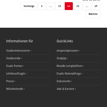
Vorherige
1
....
13
14
15
....
19
Nächste
Informationen für
QuickLinks
Studieninteressierte
Ansprechpersonen
Studierende
StudyUp
Duale Partner
Moodle Lernplattform
Lehrbeauftragte
Dualis Notenabfrage
Presse
Dokumente
Mitarbeitende
Jobs & Karriere